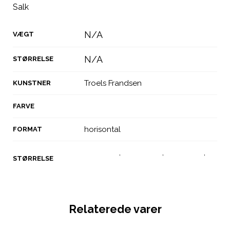
Salk
N/A
VÆGT
N/A
STØRRELSE
Troels Frandsen
KUNSTNER
sort/hvid
FARVE
horisontal
FORMAT
50x70cm
,
70x100cm
,
A3 plakat
,
A3
STØRRELSE
– 297 x 420 mm
Relaterede varer