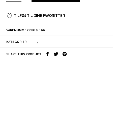
TILFØJ TIL DINE FAVORITTER
VARENUMMER (SKU):
100
KATEGORIER:
FOTO
,
TROELS FRANDSEN
SHARE THIS PRODUCT
Beskrivelse
Yderligere information