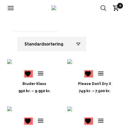
0
100X150 CM
1
2
Bruder Klaus
Please Don’t Dry II
950
kr.
–
9.950
kr.
749
kr.
–
7.500
kr.