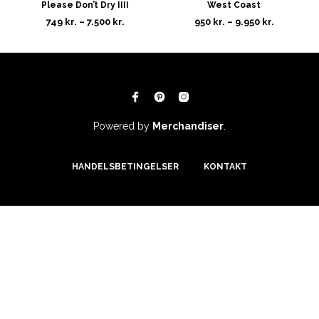
Please Don’t Dry IIII
West Coast
749
kr.
–
7.500
kr.
950
kr.
–
9.950
kr.
Powered by
Merchandiser
.
HANDELSBETINGELSER
KONTAKT