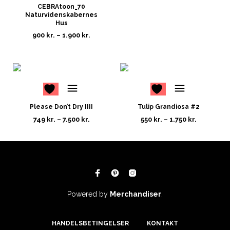
CEBRAtoon_70
Naturvidenskabernes
Hus
900
kr.
–
1.900
kr.
Please Don’t Dry IIII
Tulip Grandiosa #2
749
kr.
–
7.500
kr.
550
kr.
–
1.750
kr.
Powered by
Merchandiser
.
HANDELSBETINGELSER
KONTAKT