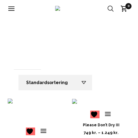
0
Rød som aftensolens….blah
RØD
1
2
Please Don’t Dry III
749
kr.
–
1.249
kr.